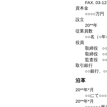
FAX. 03-12
資本金
○○○○万円
設立
20**年
従業員数
○○名（○
役員
取締役 ○○
取締役 ○○
監査役 ○○
取引銀行
○○銀行、○
沿革
20**年*月
○○にて○○○
20**年*月