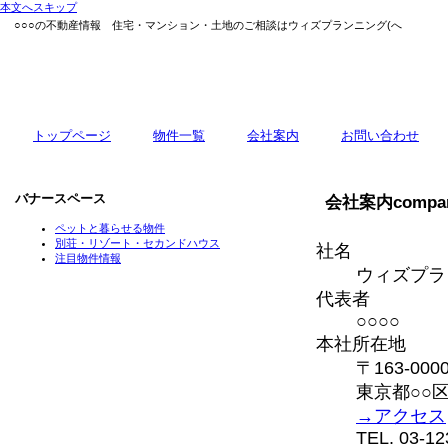
本文へスキップ
○○○の不動産情報 住宅・マンション・土地のご相談はウィズプランニング(へ
トップページ
物件一覧
会社案内
お問い合わせ
バナースペース
会社案内
compa
ペットと暮らせる物件
別荘・リゾート・セカンドハウス
社名
注目物件情報
ウィズプラ
代表者
○○○○
本社所在地
〒163-000
東京都○○区○
→アクセス
TEL. 03-12