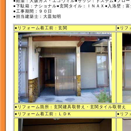
●給湯：大阪ガス・エコウィル●サッシ：トステム●フロ
●下駄箱：ナショナル●玄関タイル：ＩＮＡＸ●入洛壁：富
●工事期間：９０日
●担当建築士：大皿知明
●リフォーム着工前：玄関
●リフ
●リフォーム箇所：玄関建具取替え・玄関タイル取替え
●リフォーム着工前：ＬＤＫ
●リフ