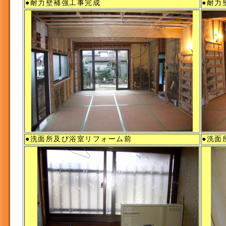
●耐力壁補強工事完成
●耐力
●洗面所及び浴室リフォーム前
●洗面