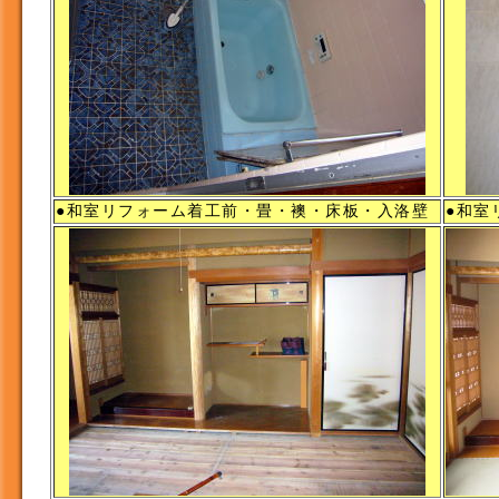
●和室リフォーム着工前・畳・襖・床板・入洛壁
●和室